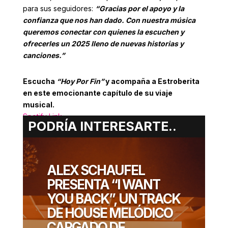
para sus seguidores:
“Gracias por el apoyo y la
confianza que nos han dado. Con nuestra música
queremos conectar con quienes la escuchen y
ofrecerles un 2025 lleno de nuevas historias y
canciones.”
Escucha
“Hoy Por Fin”
y acompaña a Estroberita
en este emocionante capítulo de su viaje
musical.
Spotify Link
PODRÍA INTERESARTE..
Instagram:
@estroberita
ERIK
ALEX SCHAUFEL
GONZALEZ
PRESENTA “I WANT
DICIEMBRE 16, 2024
YOU BACK”, UN TRACK
DE HOUSE MELÓDICO
CARGADO DE