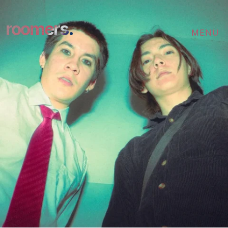
roomers.