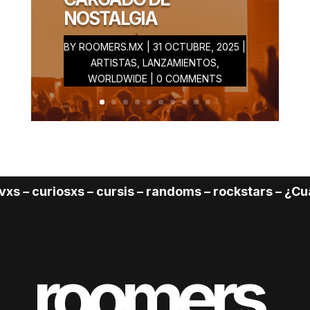
NOSTALGIA
BY
ROOMERS.MX
|
31 OCTUBRE, 2025
|
ARTISTAS
,
LANZAMIENTOS
,
WORLDWIDE
| 0 COMMENTS
curiosxs – cursis – randoms – rockstars – ¿Cuál Fal
roomers.