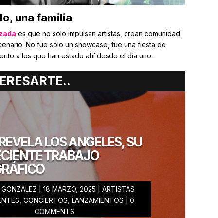
lo, una familia
zada
es que no solo impulsan artistas, crean comunidad.
scenario. No fue solo un showcase, fue una fiesta de
ento a los que han estado ahí desde el día uno.
odo, ni de chiste. La disquera sigue expandiéndose,
ERESARTE..
lentos y dejando huella en la música urbana de México
 en la FIM GDL 2025 fue solo una probadita de todo lo
qui, sigue sus redes porque seguro habrá más eventos y
 vas a querer perder.
Alzada sigue firme y la fiesta
REVELA LOS ANGELES, SU
ECIENTE TRABAJO
GRÁFICO
K GONZALEZ
|
18 MARZO, 2025
|
ARTISTAS
LEZ
ENTES
,
CONCIERTOS
,
LANZAMIENTOS
| 0
COMMENTS