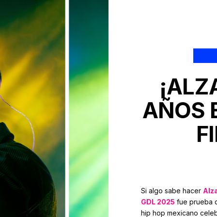
¡ALZ
AÑOS 
F
Si algo sabe hacer
Alz
GDL 2025
fue prueba d
hip hop mexicano celeb