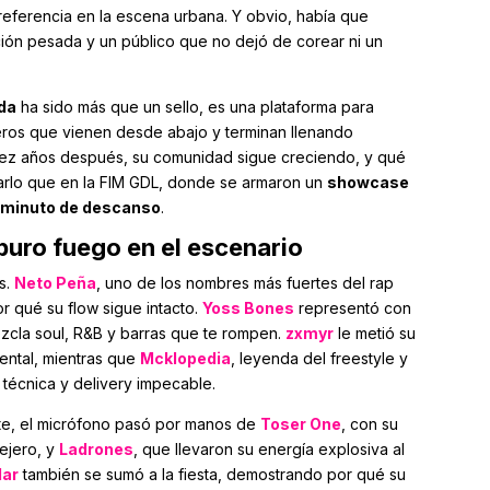
referencia en la escena urbana. Y obvio, había que
ción pesada y un público que no dejó de corear ni un
da
ha sido más que un sello, es una plataforma para
eros que vienen desde abajo y terminan llenando
iez años después, su comunidad sigue creciendo, y qué
arlo que en la FIM GDL, donde se armaron un
showcase
o minuto de descanso
.
 puro fuego en el escenario
os.
Neto Peña
, uno de los nombres más fuertes del rap
r qué su flow sigue intacto.
Yoss Bones
representó con
ezcla soul, R&B y barras que te rompen.
zxmyr
le metió su
ental, mientras que
Mcklopedia
, leyenda del freestyle y
u técnica y delivery impecable.
nte, el micrófono pasó por manos de
Toser One
, con su
ejero, y
Ladrones
, que llevaron su energía explosiva al
lar
también se sumó a la fiesta, demostrando por qué su