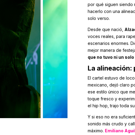
por qué siguen siendo 
hacerlo con una alinea
solo verso.
Desde que nació,
Alza
voces reales, para rap
escenarios enormes. D
mejor manera de festej
que no tuvo ni un sol
La alineación:
El cartel estuvo de loc
mexicano, dejó claro po
ese estilo único que m
toque fresco y experim
el hip hop, trajo toda s
Y si eso no era suficie
sonido más crudo y call
máximo.
Emiliano Agui