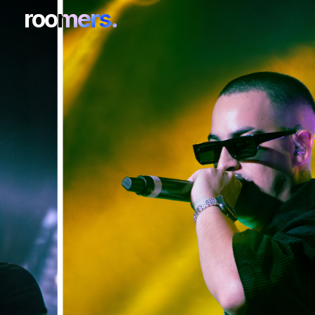
roomers.