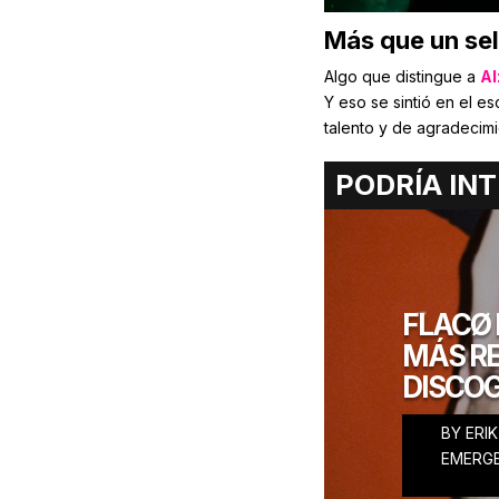
Más que un sel
Algo que distingue a
Al
Y eso se sintió en el e
talento y de agradecimi
Si crees que esto fue t
PODRÍA INT
descubriendo nuevos ta
y más allá. Lo que pasó
que viene.
Si te lo perdiste, tran
lanzamientos que no te
FLACØ 
apenas comienza
MÁS R
DISCO
BY
ERI
ERIK GONZA
EMERG
FEBRERO 27, 2025