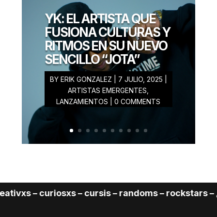
ERIK
GONZALEZ
YK: EL ARTISTA QUE
AGOSTO 28, 2025
FUSIONA CULTURAS Y
RITMOS EN SU NUEVO
SENCILLO “JOTA”
BY
ERIK GONZALEZ
|
7 JULIO, 2025
|
ARTISTAS EMERGENTES
,
LANZAMIENTOS
| 0 COMMENTS
vxs – curiosxs – cursis – randoms – rockstars – ¿Cu