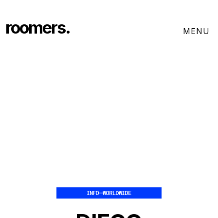
roomers.
INFO
–
WORLDWIDE