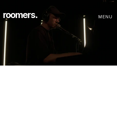
roomers.