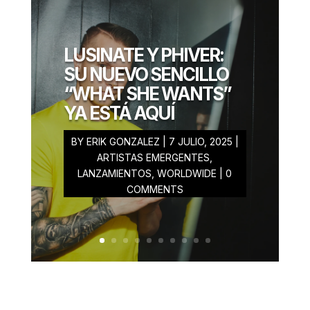
ERIK
GONZALEZ
LUSINATE Y PHIVER:
AGOSTO 28, 2025
SU NUEVO SENCILLO
“WHAT SHE WANTS”
YA ESTÁ AQUÍ
BY
ERIK GONZALEZ
|
7 JULIO, 2025
|
ARTISTAS EMERGENTES
,
LANZAMIENTOS
,
WORLDWIDE
| 0
COMMENTS