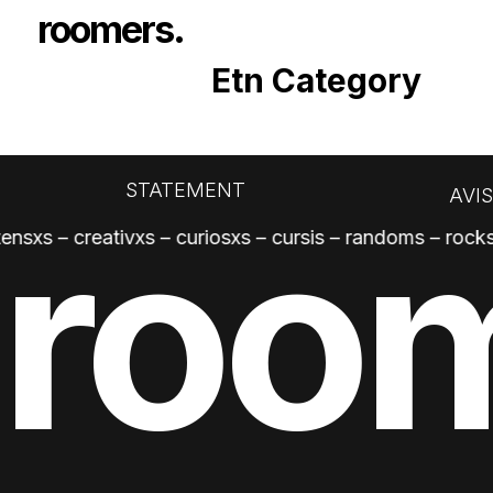
roomers.
Etn Category
STATEMENT
AVI
roo
sxs – creativxs – curiosxs – cursis – randoms – rocks