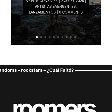
BY
ERIK GONZALEZ
|
7 JULIO, 2025
|
ARTISTAS EMERGENTES
,
LANZAMIENTOS
| 0 COMMENTS
oms – rockstars – ¿Cuál Faltó? –––––––––––––––––––
roomers.