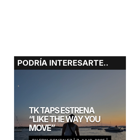
PODRÍA INTERESARTE..
ERIK
GONZALEZ
MARZO 21, 2025
TK TAPS ESTRENA
“LIKE THE WAY YOU
MOVE”