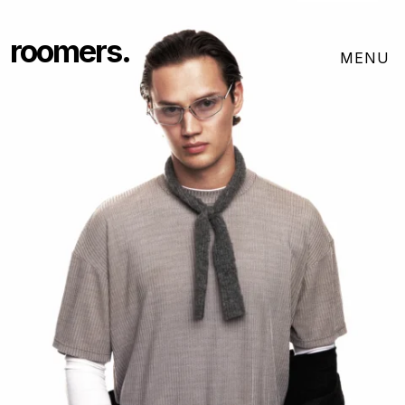
roomers.