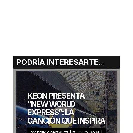
PODRÍA INTERESARTE..
ERIK
GONZALEZ
KEON PRESENTA
JUNIO 10, 2025
“NEW WORLD
EXPRESS”: LA
CANCIÓN QUE INSPIRA
BY
ERIK GONZALEZ
|
7 JULIO, 2025
|