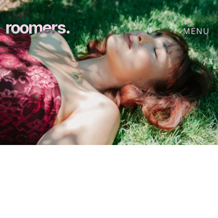
roomers.