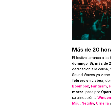
Más de 20 hor
El festival arranca a las
domingo
.
Sí, más de 
dedicación a la causa, 
Sound Waves ya viene 
febrero en Lisboa
, do
Boombox
,
Fantasm
,
marzo
, pasa por
Opor
su alineación a
Winso
Miju
,
Negitiv
,
Ornella