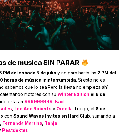
as de musica SIN PARAR
5 PM del sábado 5 de julio
y no para hasta las
2 PM del
20 horas de música ininterrumpida
. Si esto no es
no sabemos qué lo sea.Pero la fiesta no empieza ahí.
calentando motores con su
Winter Edition
el
8 de
nde estarán
999999999
,
Bad
Hades
,
Lee Ann Roberts
y
Ornella
. Luego, el
8 de
to
con
Sound Waves Invites en Hard Club
, sumando a
n
,
Fernanda Martins
,
Tanja
y
Pestdokter
.