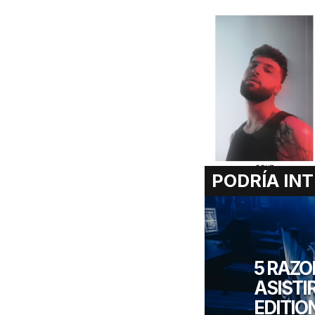
PODRÍA INT
Básicamente, están dej
todo. Si esto ya te co
evento promete volar
s
nombres por revelar.
S
5 RAZO
ASISTI
EDITIO