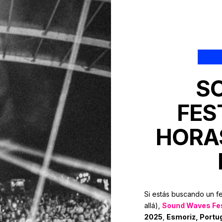
S
FES
HORA
Si estás buscando un fe
allá),
Sound Waves Fes
2025
,
Esmoriz, Portu