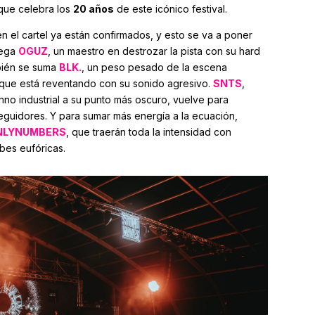
que celebra los
20 años
de este icónico festival.
 el cartel ya están confirmados, y esto se va a poner
lega
OGUZ
, un maestro en destrozar la pista con su hard
bién se suma
BLK.
, un peso pesado de la escena
que está reventando con su sonido agresivo.
SNTS
,
chno industrial a su punto más oscuro, vuelve para
 seguidores. Y para sumar más energía a la ecuación,
NLYNUMBERS
, que traerán toda la intensidad con
ibes eufóricas.