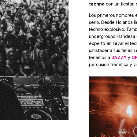
techno
con un fiestón 
Los primeros nombres en
serio. Desde Holanda l
techno explosivo. Tam
underground irlandesa 
experto en llevar el te
satisfacer a sus fieles
tenemos a
JAZZY
y
O
percusión frenética y v