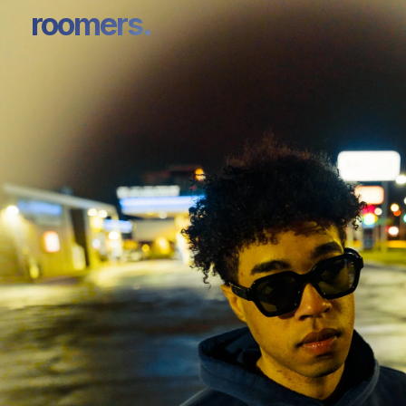
roomers.