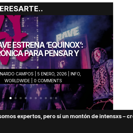
ERESARTE..
VE ESTRENA ‘EQUINOX’:
ÓNICA PARA PENSAR Y
RNARDO CAMPOS
|
5 ENERO, 2026
|
INFO
,
RO
WORLDWIDE
| 0 COMMENTS
rtos, pero sí un montón de intensxs – creativxs – c