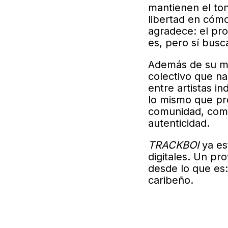
mantienen el ton
libertad en cómo
agradece: el pr
es, pero sí busc
Además de su mú
colectivo que n
entre artistas in
lo mismo que pr
comunidad, compa
autenticidad.
TRACKBOI
ya es
digitales. Un p
desde lo que es:
caribeño.