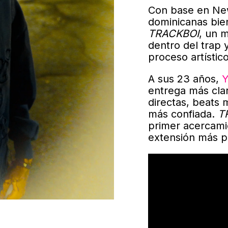
Con base en New
dominicanas bie
TRACKBOI
, un 
dentro del trap
proceso artístico
A sus 23 años,
Y
entrega más clar
directas, beats 
más confiada.
T
primer acercami
extensión más p