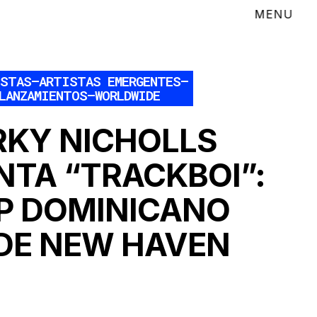
ISTAS
–
ARTISTAS EMERGENTES
–
LANZAMIENTOS
–
WORLDWIDE
RKY NICHOLLS
NTA “TRACKBOI”:
P DOMINICANO
DE NEW HAVEN