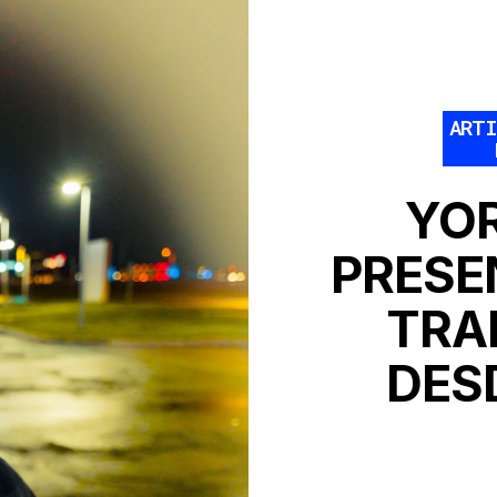
ART
YO
PRESE
TRA
DES