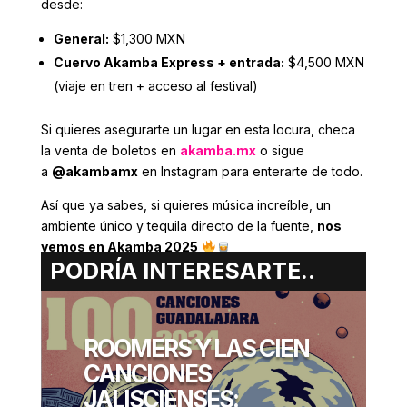
desde:
General:
$1,300 MXN
Cuervo Akamba Express + entrada:
$4,500 MXN
(viaje en tren + acceso al festival)
Si quieres asegurarte un lugar en esta locura, checa
la venta de boletos en
akamba.mx
o sigue
a
@akambamx
en Instagram para enterarte de todo.
Así que ya sabes, si quieres música increíble, un
ambiente único y tequila directo de la fuente,
nos
vemos en Akamba 2025
PODRÍA INTERESARTE..
ERIK
ROOMERS Y LAS CIEN
GONZALEZ
CANCIONES
MARZO 07, 2025
JALISCIENSES: