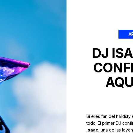
A
DJ IS
CONF
AQU
Si eres fan del hardsty
todo. El primer DJ con
Isaac
, una de las ley