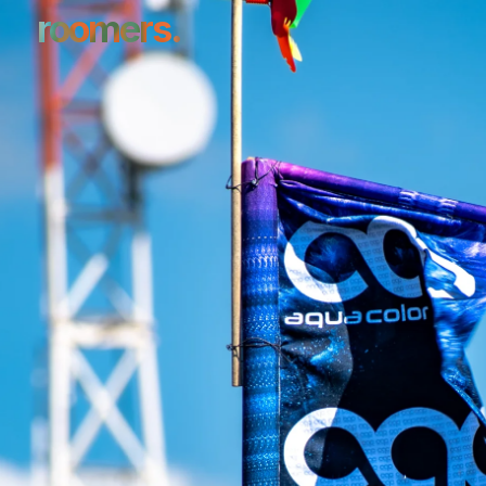
roomers.