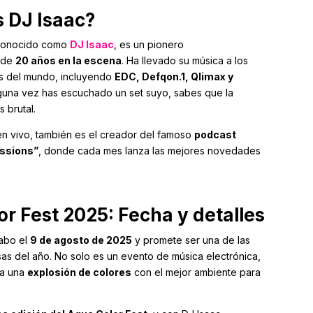
 DJ Isaac?
 conocido como
DJ Isaac
, es un pionero
 de
20 años en la escena
. Ha llevado su música a los
s del mundo, incluyendo
EDC, Defqon.1, Qlimax y
alguna vez has escuchado un set suyo, sabes que la
 brutal.
n vivo, también es el creador del famoso
podcast
essions”
, donde cada mes lanza las mejores novedades
r Fest 2025: Fecha y detalles
cabo el
9 de agosto de 2025
y promete ser una de las
as del año. No solo es un evento de música electrónica,
la una
explosión de colores
con el mejor ambiente para