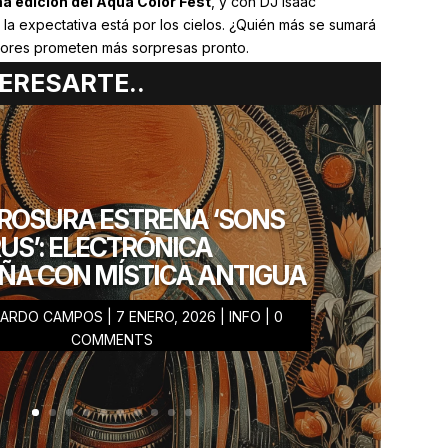
a edición del Aqua Color Fest
, y con DJ Isaac
la expectativa está por los cielos. ¿Quién más se sumará
adores prometen más sorpresas pronto.
ERESARTE..
a la fiesta?
ónica y el hardstyle, este festival es un
MUST
en tu
do el outfit, porque el
Aqua Color Fest 2025
será una
ROSURA ESTRENA ‘SONS
aquí
!
US’: ELECTRÓNICA
ÑA CON MÍSTICA ANTIGUA
LEZ
NARDO CAMPOS
|
7 ENERO, 2026
|
INFO
| 0
COMMENTS