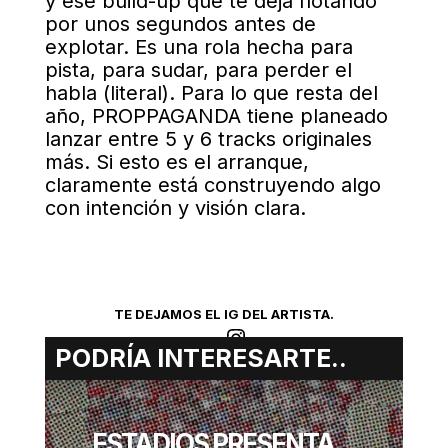
y ese build-up que te deja flotando
por unos segundos antes de
explotar. Es una rola hecha para
pista, para sudar, para perder el
habla (literal). Para lo que resta del
año, PROPPAGANDA tiene planeado
lanzar entre 5 y 6 tracks originales
más. Si esto es el arranque,
claramente está construyendo algo
con intención y visión clara.
TE DEJAMOS EL IG DEL ARTISTA.
Instagram
PODRÍA INTERESARTE..
NITZI
ESTADIOS PRESENTA