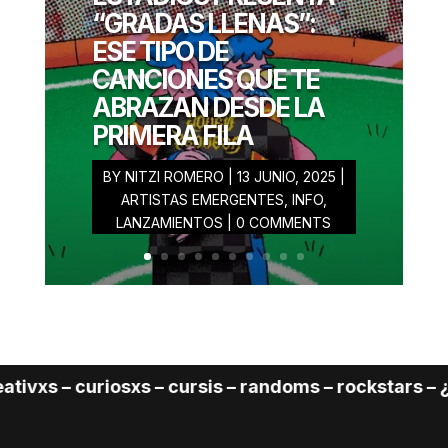
ROMERO
“GRADAS LLENAS”:
JUNIO 20, 2025
ESE TIPO DE
CANCIONES QUE TE
ABRAZAN DESDE LA
PRIMERA FILA
BY
NITZI ROMERO
|
13 JUNIO, 2025
|
ARTISTAS EMERGENTES
,
INFO
,
LANZAMIENTOS
| 0 COMMENTS
s – curiosxs – cursis – randoms – rockstars – ¿Cuál