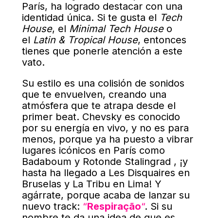
París, ha logrado destacar con una
identidad única. Si te gusta el
Tech
House
, el
Minimal Tech House
o
el
Latin & Tropical House
, entonces
tienes que ponerle atención a este
vato.
Su estilo es una colisión de sonidos
que te envuelven, creando una
atmósfera que te atrapa desde el
primer beat. Chevsky es conocido
por su energía en vivo, y no es para
menos, porque ya ha puesto a vibrar
lugares icónicos en París como
Badaboum y Rotonde Stalingrad , ¡y
hasta ha llegado a Les Disquaires en
Bruselas y La Tribu en Lima! Y
agárrate, porque acaba de lanzar su
nuevo track:
“
Respiração
“
. Si su
nombre te da una idea de que es