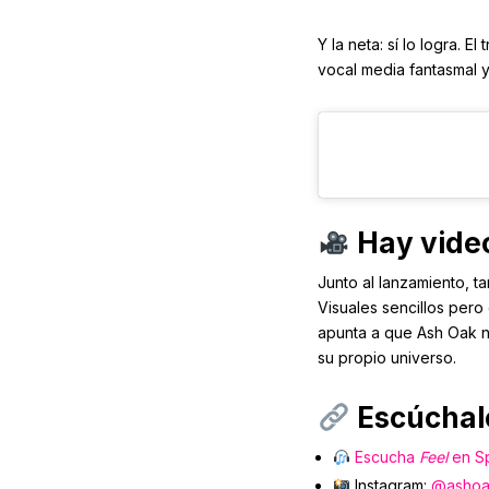
Y la neta: sí lo logra. 
vocal media fantasmal 
Hay vide
Junto al lanzamiento, t
Visuales sencillos pero
apunta a que Ash Oak no
su propio universo.
Escúchalo
Escucha
Feel
en Sp
Instagram:
@ashoa