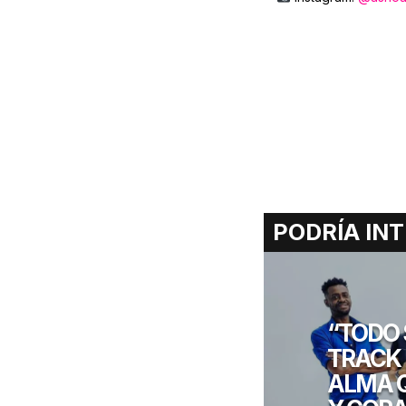
PODRÍA INT
“TODO 
TRACK 
ALMA 