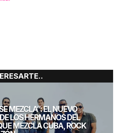
ERESARTE..
SE MEZCLA”: EL NUEVO
DE LOS HERMANOS DEL
QUE MEZCLA CUBA, ROCK