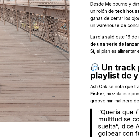
Desde Melbourne y dire
un rolón de
tech house
ganas de cerrar los ojo
un warehouse de concr
La rola salió este 16 
de una serie de lanz
Sí, el plan es alimentar
Un track p
playlist de 
Ash Oak se nota que tr
Fisher
, mezcla ese pun
groove minimal pero d
“Quería que
F
multitud se co
suelta”, dice 
golpear con f