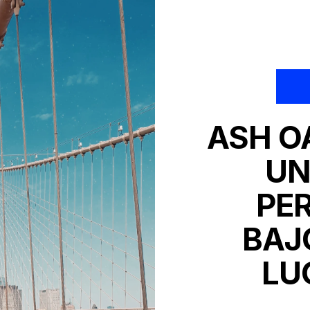
ASH OA
UN
PE
BAJ
LU