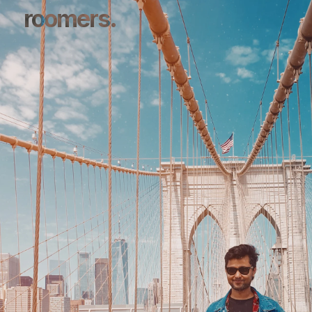
roomers.