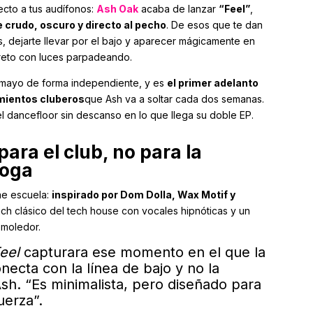
cto a tus audífonos:
Ash Oak
acaba de lanzar
“Feel”
,
 crudo, oscuro y directo al pecho
. De esos que te dan
s, dejarte llevar por el bajo y aparecer mágicamente en
eto con luces parpadeando.
de mayo de forma independiente, y es
el primer adelanto
amientos cluberos
que Ash va a soltar cada dos semanas.
 el dancefloor sin descanso en lo que llega su doble EP.
ara el club, no para la
yoga
ae escuela:
inspirado por Dom Dolla, Wax Motif y
ch clásico del tech house con vocales hipnóticas y un
emoledor.
eel
capturara ese momento en el que la
necta con la línea de bajo y no la
Ash. “Es minimalista, pero diseñado para
uerza”.