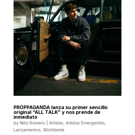
PROPPAGANDA lanza su primer sencillo
original “ALL TALK” y nos prende de
inmediato
by
Nitzi Romero
|
Artistas
,
Artistas Emergentes
,
Lanzamientos
,
Worldwide