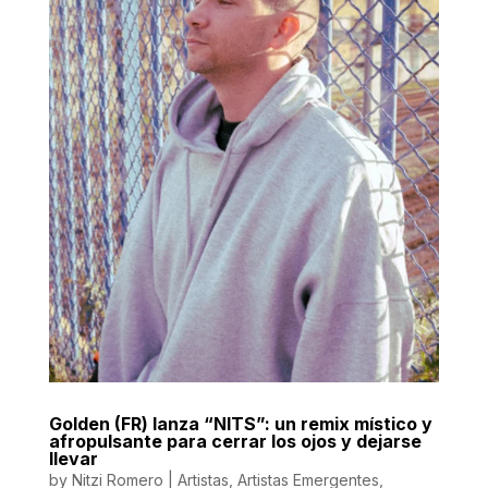
Golden (FR) lanza “NITS”: un remix místico y
afropulsante para cerrar los ojos y dejarse
llevar
by
Nitzi Romero
|
Artistas
,
Artistas Emergentes
,