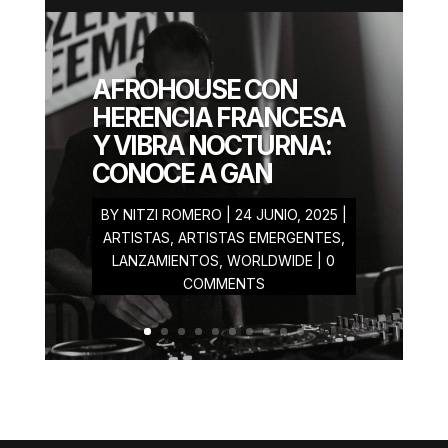
ERIK
AFROHOUSE CON
GONZALEZ
HERENCIA FRANCESA
MAYO 28, 2025
Y VIBRA NOCTURNA:
CONOCE A GAN
BY
NITZI ROMERO
|
24 JUNIO, 2025
|
ARTISTAS
,
ARTISTAS EMERGENTES
,
LANZAMIENTOS
,
WORLDWIDE
| 0
COMMENTS