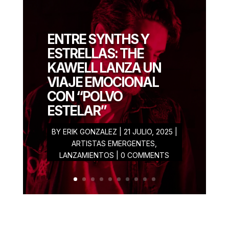
ERIK
ENTRE SYNTHS Y
GONZALEZ
ESTRELLAS: THE
JULIO 22, 2025
KAWELL LANZA UN
VIAJE EMOCIONAL
CON “POLVO
ESTELAR”
BY
ERIK GONZALEZ
|
21 JULIO, 2025
|
ARTISTAS EMERGENTES
,
LANZAMIENTOS
| 0 COMMENTS