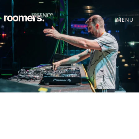
roomers.