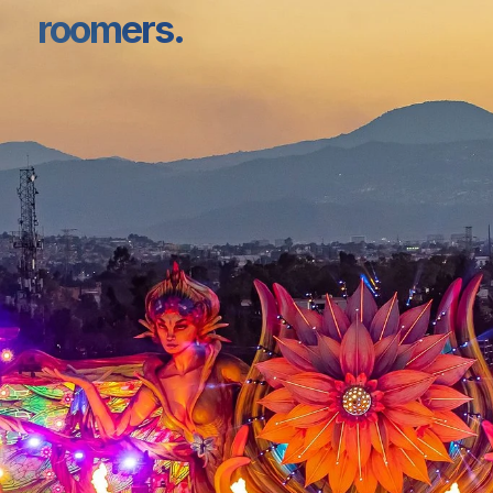
roomers.