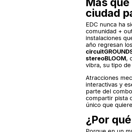
Más que 
ciudad p
EDC nunca ha si
comunidad + outf
instalaciones qu
año regresan los
circuitGROUND
stereoBLOOM
, 
vibra, su tipo de 
Atracciones mecá
interactivas y e
parte del combo.
compartir pista
único que quieren
¿Por qué
Porque en un m