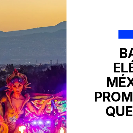
B
EL
MÉX
PROM
QUE