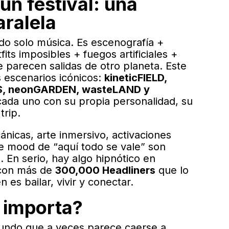
un festival: una
aralela
do solo música. Es escenografía +
its imposibles + fuegos artificiales +
e parecen salidas de otro planeta. Este
 escenarios icónicos:
kineticFIELD,
S, neonGARDEN, wasteLAND y
cada uno con su propia personalidad, su
trip.
nicas, arte inmersivo, activaciones
se mood de “aquí todo se vale” son
 En serio, hay algo hipnótico en
 con más de
300,000 Headliners
que lo
 es bailar, vivir y conectar.
 importa?
undo que a veces parece caerse a