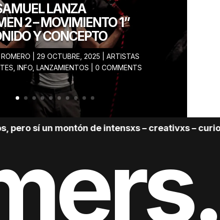
 SAMUEL LANZA
EN 2 – MOVIMIENTO 1”
ONIDO Y CONCEPTO
I ROMERO
|
29 OCTUBRE, 2025
|
ARTISTAS
MX
TES
,
INFO
,
LANZAMIENTOS
| 0 COMMENTS
25
 montón de intensxs – creativxs – curiosxs – cursis
mers.