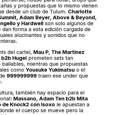
stañas y propuestas que lo mismo vienen
ue desde un club de Tulum.
Charlotte
 Summit, Adam Beyer, Above & Beyond,
ngello y Hardwell
son solo algunos de
 dan forma a esta edición cargada de
suales alucinantes y sonidos que no
nteras.
hts del cartel,
Mau P, The Martinez
o b2b Hugel
prometen sets tan
 bailables, mientras que propuestas
ales como
Yousuke Yukimatsu
o el
 de
999999999
traen ese under que
.
cultura, también hay espacio para el
onal:
Massano, Adam Ten b2b Mita
o de Knock2 con Isoxo
le apuestan a
 donde el cuerpo se mueve pero la