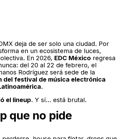
DMX deja de ser solo una ciudad. Por
nsforma en un ecosistema de luces,
colectiva. En 2026,
EDC México
regresa
unca: del 20 al 22 de febrero, el
anos Rodríguez será sede de la
 del festival de música electrónica
Latinoamérica
.
ó el lineup
. Y sí… está brutal.
up que no pide
 perderse, house para flotar, drops que