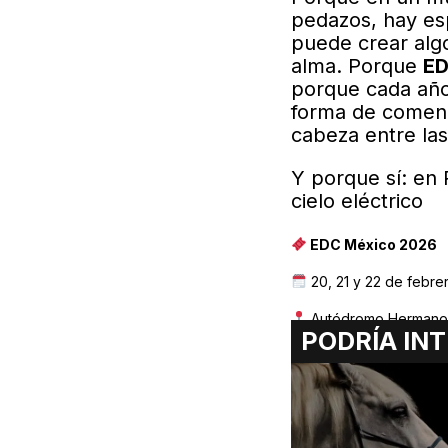
pedazos, hay es
puede crear algo
alma. Porque
ED
porque cada año 
forma de comenza
cabeza entre las
Y porque sí: en
cielo eléctrico
EDC México 2026
20, 21 y 22 de febre
Autódromo Hermano
PODRÍA INT
+100 artistas de tod
Toda la info:
www.ed