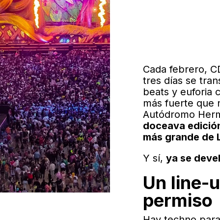
Cada febrero, C
tres días se tra
beats y euforia 
más fuerte que n
Autódromo Herm
doceava edición
más grande de 
Y sí,
ya se devel
Un line-
permiso
Hay techno para