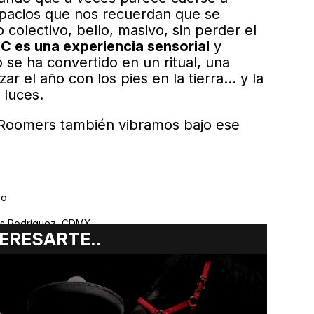
pacios que nos recuerdan que se
 colectivo, bello, masivo, sin perder el
C es una experiencia sensorial
y
se ha convertido en un ritual, una
r el año con los pies en la tierra… y la
 luces.
 Roomers también vibramos bajo ese
ro
s Rodríguez, CDMX
ERESARTE..
os los géneros
cmexico.com