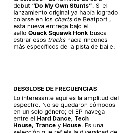
debut
“Do My Own Stunts”
. Si el
lanzamiento original ya había logrado
colarse en los
charts
de Beatport
,
esta nueva entrega bajo el
sello
Quack Squawk Honk
busca
estirar esos
tracks
hacia rincones
más específicos de la pista de baile.
DESGLOSE DE FRECUENCIAS
Lo interesante aquí es la amplitud del
espectro. No se quedaron cómodos
en un solo género; el EP navega
entre el
Hard Dance
,
Tech
House
,
Trance
y
House
. Es una
selección que refleja la diversidad de