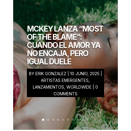
BERNARDO
CAMPOS
ENERO 05, 2026
MCKEY LANZA “MOST
OF THE BLAME”:
CUANDO EL AMOR YA
NO ENCAJA, PERO
IGUAL DUELE
BY
ERIK GONZALEZ
|
10 JUNIO, 2025
|
ARTISTAS EMERGENTES
,
LANZAMIENTOS
,
WORLDWIDE
| 0
COMMENTS