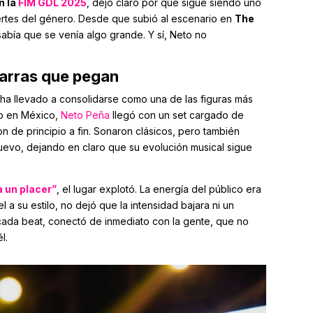
n la
FIM GDL 2025
, dejó claro por qué sigue siendo uno
rtes del género. Desde que subió al escenario en
The
 sabía que se venía algo grande. Y sí, Neto no
barras que pegan
 ha llevado a consolidarse como una de las figuras más
op en México,
Neto Peña
llegó con un set cargado de
n de principio a fin. Sonaron clásicos, pero también
uevo, dejando en claro que su evolución musical sigue
a un placer”
, el lugar explotó. La energía del público era
el a su estilo, no dejó que la intensidad bajara ni un
ada beat, conectó de inmediato con la gente, que no
l.