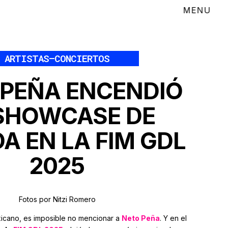
ARTISTAS
–
CONCIERTOS
 PEÑA ENCENDIÓ
 SHOWCASE DE
A EN LA FIM GDL
2025
Fotos por Nitzi Romero
icano, es imposible no mencionar a
Neto Peña
. Y en el