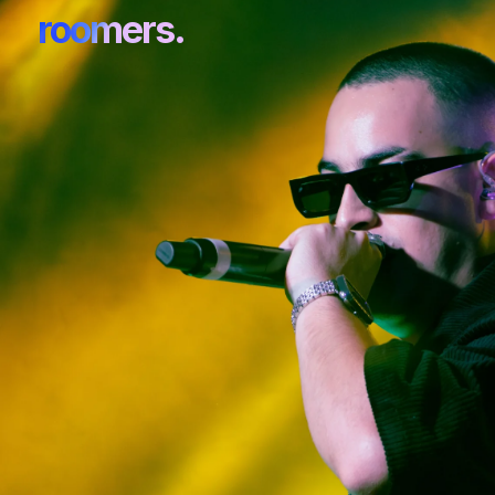
roomers.