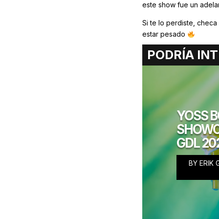
este show fue un adelan
Si te lo perdiste, chec
estar pesado
PODRÍA INT
YOSS B
SHOWCA
GDL 20
BY
ERIK
ERIK GONZA
FEBRERO 27, 2025