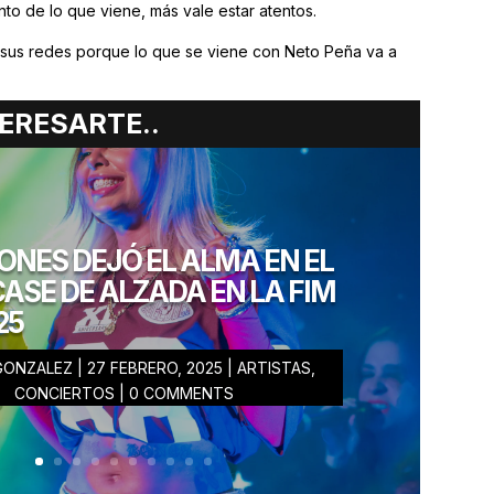
to de lo que viene, más vale estar atentos.
a sus redes porque lo que se viene con Neto Peña va a
ERESARTE..
ONES DEJÓ EL ALMA EN EL
SE DE ALZADA EN LA FIM
25
 GONZALEZ
|
27 FEBRERO, 2025
|
ARTISTAS
,
LEZ
CONCIERTOS
| 0 COMMENTS