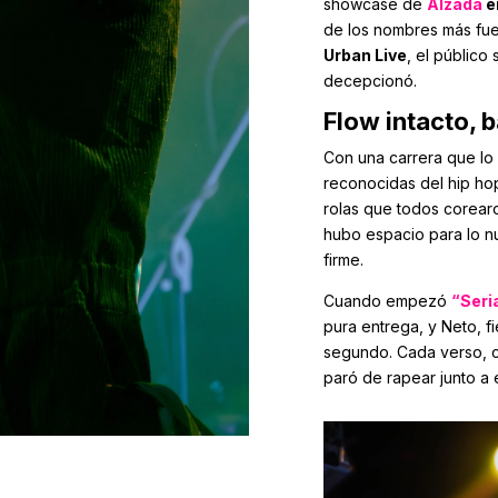
showcase de
Alzada
e
de los nombres más fue
Urban Live
, el público
decepcionó.
Flow intacto, 
Con una carrera que lo
reconocidas del hip h
rolas que todos corearo
hubo espacio para lo n
firme.
Cuando empezó
“Seri
pura entrega, y Neto, fi
segundo. Cada verso, c
paró de rapear junto a é