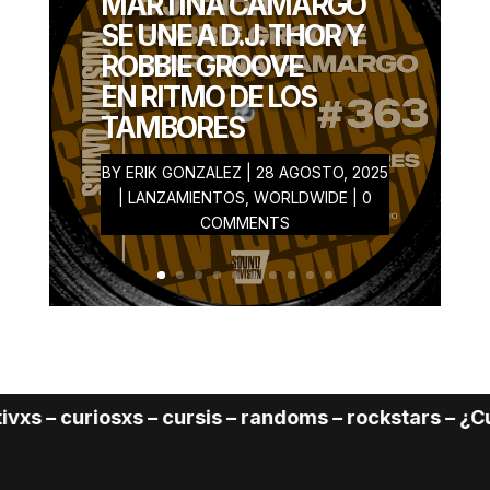
MARTINA CAMARGO
GONZALEZ
SE UNE A D.J. THOR Y
AGOSTO 28, 2025
ROBBIE GROOVE
EN RITMO DE LOS
TAMBORES
BY
ERIK GONZALEZ
|
28 AGOSTO, 2025
|
LANZAMIENTOS
,
WORLDWIDE
| 0
COMMENTS
s – curiosxs – cursis – randoms – rockstars – ¿Cuál