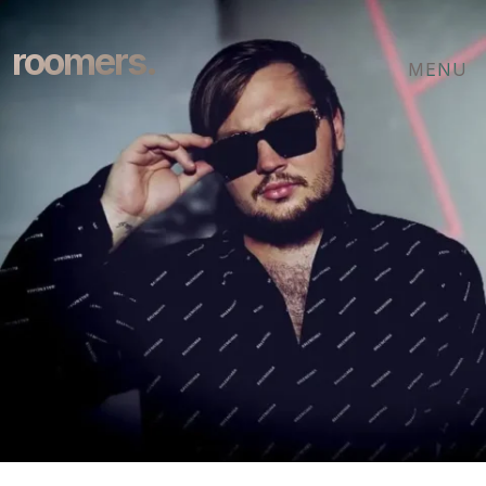
roomers.