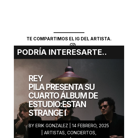
TE COMPARTIMOS EL IG DEL ARTISTA.
Instagram
PODRÍA INTERESARTE..
NITZI
REY
ROMERO
PILA PRESENTA SU
JUNIO 24, 2025
CUARTO ÁLBUM DE
ESTUDIO:ESTAN
STRANGE I
BY
ERIK GONZALEZ
|
14 FEBRERO, 2025
|
ARTISTAS
,
CONCIERTOS
,