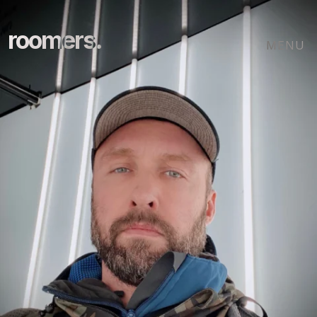
roomers.