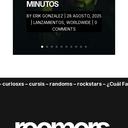
MINUTOS
BY
ERIK GONZALEZ
|
28 AGOSTO, 2025
|
LANZAMIENTOS
,
WORLDWIDE
| 0
COMMENTS
iosxs – cursis – randoms – rockstars – ¿Cuál Faltó?
roomers.